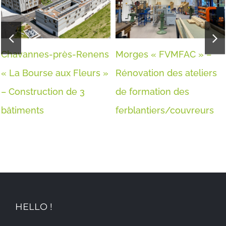
Chavannes-près-Renens
Morges « FVMFAC » –
« La Bourse aux Fleurs »
Rénovation des ateliers
– Construction de 3
de formation des
bâtiments
ferblantiers/couvreurs
HELLO !