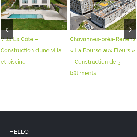
Villa La Côte –
Chavannes-près-Renens
Construction d’une villa
« La Bourse aux Fleurs »
et piscine
– Construction de 3
bâtiments
HELLO !